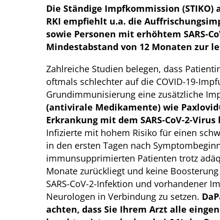
Die Ständige Impfkommission (STIKO) a
RKI empfiehlt u.a. die Auffrischungsi
sowie Personen mit erhöhtem SARS-CoV-
Mindestabstand von 12 Monaten zur le
Zahlreiche Studien belegen, dass Patient
oftmals schlechter auf die COVID-19-Imp
Grundimmunisierung eine zusätzliche Im
(antivirale Medikamente) wie Paxlovid
Erkrankung mit dem SARS-CoV-2-Virus 
Infizierte mit hohem Risiko für einen sch
in den ersten Tagen nach Symptombeginn 
immunsupprimierten Patienten trotz adä
Monate zurückliegt und keine Boosterung b
SARS-CoV-2-Infektion und vorhandener I
Neurologen in Verbindung zu setzen.
Da
P
achten, dass Sie Ihrem Arzt alle ein