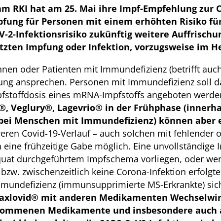
m RKI hat am 25. Mai ihre Impf-Empfehlung zur C
mpfung für Personen mit einem erhöhten Risiko f
2-Infektionsrisiko zukünftig weitere Auffrischu
tzten Impfung oder Infektion, vorzugsweise im 
innen oder Patienten mit Immundefizienz (betrifft a
fung ansprechen. Personen mit Immundefizienz soll 
pfstoffdosis eines mRNA-Impfstoffs angeboten werde
®, Veglury®, Lagevrio® in der Frühphase (innerha
bei Menschen mit Immundefizienz) können aber 
weren Covid-19-Verlauf – auch solchen mit fehlender 
eine frühzeitige Gabe möglich. Eine unvollständige
quat durchgeführtem Impfschema vorliegen, oder we
zw. zwischenzeitlich keine Corona-Infektion erfolgte
mmundefizienz (immunsupprimierte MS-Erkrankte) s
axlovid® mit anderen Medikamenten Wechselwirku
genommenen Medikamente und insbesondere auch 