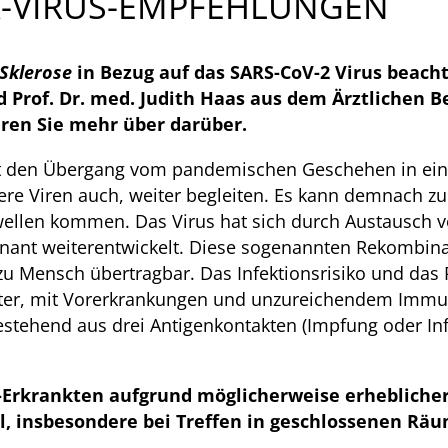
-VIRUS-EMPFEHLUNGEN
 Sklerose
in Bezug auf das SARS-CoV-2 Virus beac
nd Prof. Dr. med. Judith Haas aus dem Ärztlichen 
hren Sie mehr über darüber.
rzeit den Übergang vom pandemischen Geschehen in e
dere Viren auch, weiter begleiten. Es kann demnach z
llen kommen. Das Virus hat sich durch Austausch v
inant weiterentwickelt. Diese sogenannten Rekombin
zu Mensch übertragbar. Das Infektionsrisiko und das 
er, mit Vorerkrankungen und unzureichendem Immuns
stehend aus drei Antigenkontakten (Impfung oder Inf
rkrankten aufgrund möglicherweise erheblicher 
l, insbesondere bei Treffen in geschlossenen Rä