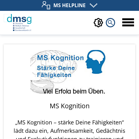
MS HELPLINE
search
MS Kognition
„MS Kognition – stärke Deine Fähigkeiten“
lädt dazu ein, Aufmerksamkeit, Gedächtnis
und Exekutivfunktionen zu trainieren und